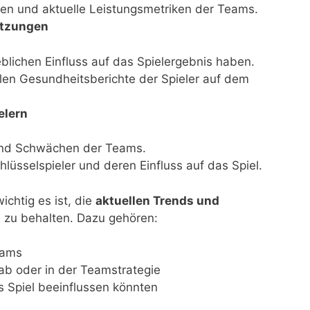
ten und aktuelle Leistungsmetriken der Teams.
etzungen
lichen Einfluss auf das Spielergebnis haben.
llen Gesundheitsberichte der Spieler auf dem
elern
und Schwächen der Teams.
lüsselspieler und deren Einfluss auf das Spiel.
chtig es ist, die
aktuellen Trends und
e zu behalten. Dazu gehören:
eams
ab oder in der Teamstrategie
as Spiel beeinflussen könnten