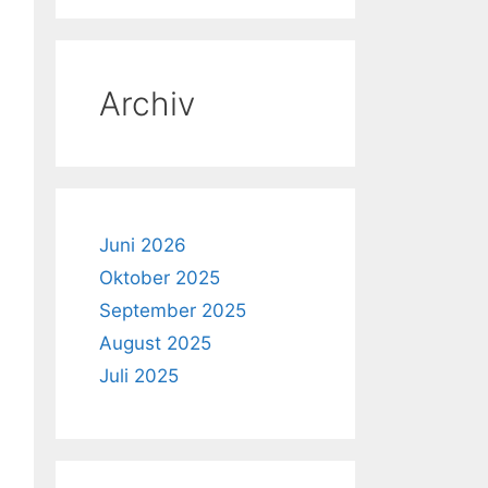
Archiv
Juni 2026
Oktober 2025
September 2025
August 2025
Juli 2025