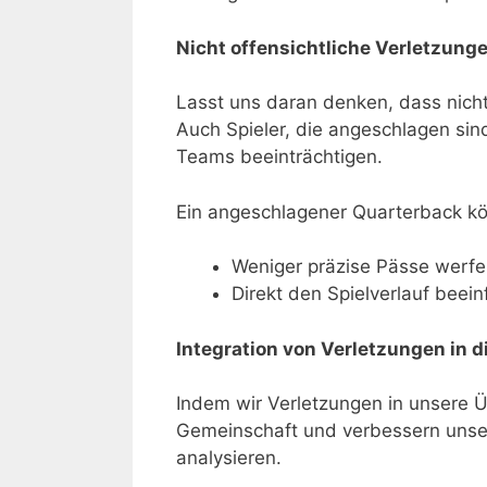
Nicht offensichtliche Verletzung
Lasst uns daran denken, dass nicht 
Auch Spieler, die angeschlagen sin
Teams beeinträchtigen.
Ein angeschlagener Quarterback kö
Weniger präzise Pässe werf
Direkt den Spielverlauf beein
Integration von Verletzungen in d
Indem wir Verletzungen in unsere 
Gemeinschaft und verbessern unser
analysieren.