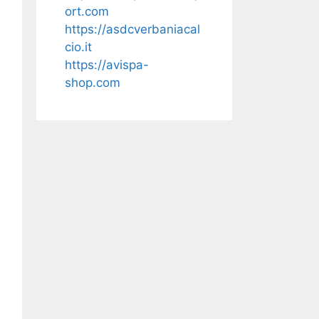
ort.com
https://asdcverbaniacal
cio.it
https://avispa-
shop.com