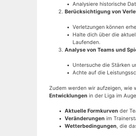
Analysiere historische Da
Berücksichtigung von Verl
Verletzungen können erheb
Halte dich über die aktue
Laufenden.
Analyse von Teams und Spi
Untersuche die Stärken 
Achte auf die Leistungssch
Zudem werden wir aufzeigen, wie wi
Entwicklungen
in der Liga im Aug
Aktuelle Formkurven
der T
Veränderungen
im Trainerst
Wetterbedingungen
, die d