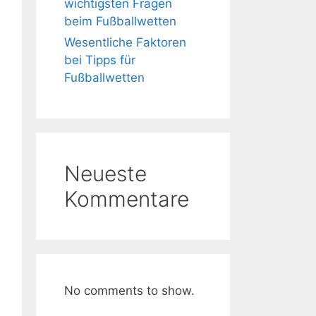
wichtigsten Fragen
beim Fußballwetten
Wesentliche Faktoren
bei Tipps für
Fußballwetten
Neueste
Kommentare
No comments to show.