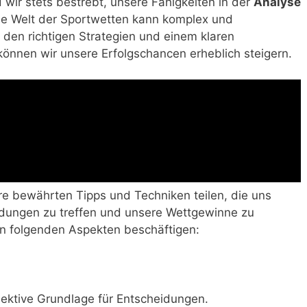
 wir stets bestrebt, unsere Fähigkeiten in der
Analyse
ie Welt der Sportwetten kann komplex und
 den richtigen Strategien und einem klaren
können wir unsere Erfolgschancen erheblich steigern.
re bewährten Tipps und Techniken teilen, die uns
idungen zu treffen und unsere Wettgewinne zu
n folgenden Aspekten beschäftigen:
bjektive Grundlage für Entscheidungen.