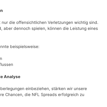
en
nur die offensichtlichen Verletzungen wichtig sind.
d, aber dennoch spielen, können die Leistung eines
nnte beispielsweise:
en
flussen
ie Analyse
Überlegungen einbeziehen, stärken wir unsere
e Chancen, die NFL Spreads erfolgreich zu