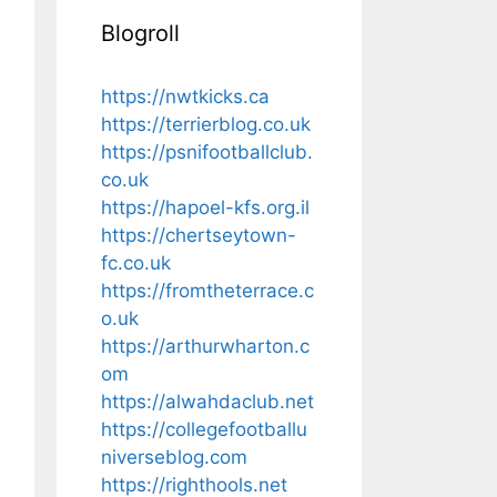
Blogroll
https://nwtkicks.ca
https://terrierblog.co.uk
https://psnifootballclub.
co.uk
https://hapoel-kfs.org.il
https://chertseytown-
fc.co.uk
https://fromtheterrace.c
o.uk
https://arthurwharton.c
om
https://alwahdaclub.net
https://collegefootballu
niverseblog.com
https://righthools.net