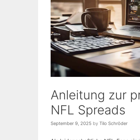
Anleitung zur p
NFL Spreads
September 9, 2025
by
Tilo Schröder