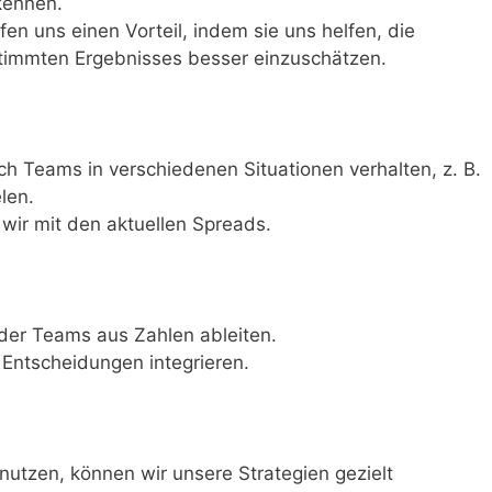
kennen.
en uns einen Vorteil, indem sie uns helfen, die
stimmten Ergebnisses besser einzuschätzen.
ich Teams in verschiedenen Situationen verhalten, z. B.
len.
 wir mit den aktuellen Spreads.
er Teams aus Zahlen ableiten.
 Entscheidungen integrieren.
 nutzen, können wir unsere Strategien gezielt